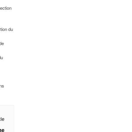
fection
tion du
de
du
ons
cle
ne