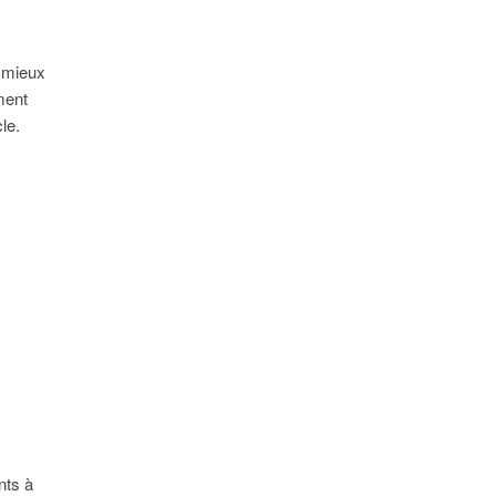
e mieux
ment
le.
nts à