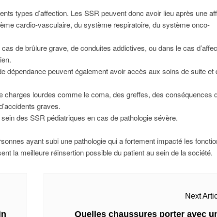
ents types d’affection. Les SSR peuvent donc avoir lieu après une af
tème cardio-vasculaire, du système respiratoire, du système onco-
as de brûlure grave, de conduites addictives, ou dans le cas d’affec
ien.
de dépendance peuvent également avoir accès aux soins de suite et 
t de charges lourdes comme le coma, des greffes, des conséquences 
d’accidents graves.
 sein des SSR pédiatriques en cas de pathologie sévère.
sonnes ayant subi une pathologie qui a fortement impacté les foncti
nt la meilleure réinsertion possible du patient au sein de la société.
Next Arti
Next
in
Quelles chaussures porter avec u