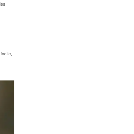
les
facile,