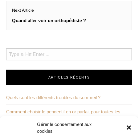
Next Article
Next
Quand aller voir un orthopédiste ?
post:
ARTICLES RÉCENTS
Quels sont les différents troubles du sommeil ?
Comment choisir le pendentif en or parfait pour toutes les
occasions
Gérer le consentement aux
cookies
Les différents moyens de réparer une dent